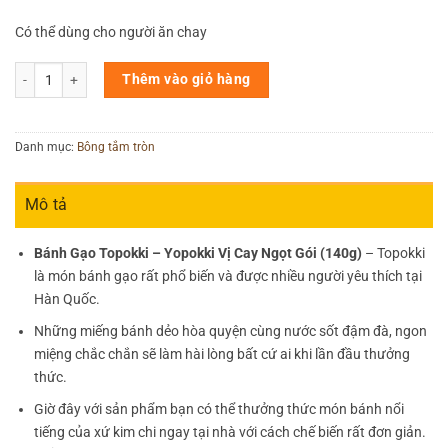
Có thể dùng cho người ăn chay
Đang phát triển... số lượng
Thêm vào giỏ hàng
Danh mục:
Bông tắm tròn
Mô tả
Bánh Gạo Topokki – Yopokki Vị Cay Ngọt Gói (140g)
– Topokki
là món bánh gạo rất phổ biến và được nhiều người yêu thích tại
Hàn Quốc.
Những miếng bánh dẻo hòa quyện cùng nước sốt đậm đà, ngon
miệng chắc chắn sẽ làm hài lòng bất cứ ai khi lần đầu thưởng
thức.
Giờ đây với sản phẩm bạn có thể thưởng thức món bánh nổi
tiếng của xứ kim chi ngay tại nhà với cách chế biến rất đơn giản.