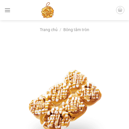
Chuyển
đến
nội
dung
Trang chủ
/
Bông tắm tròn